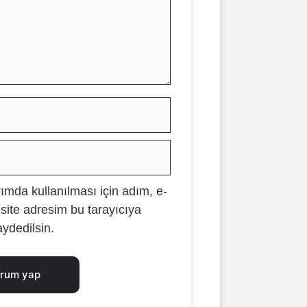
İsim
E-
posta
mda kullanılması için adım, e-
İnternet
site adresim bu tarayıcıya
sitesi
aydedilsin.