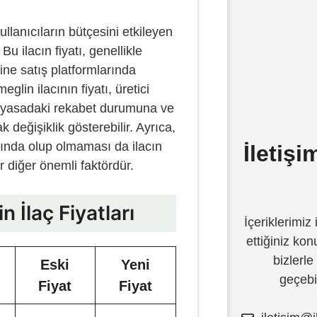
kullanıcıların bütçesini etkileyen
Bu ilacın fiyatı, genellikle
ine satış platformlarında
eglin ilacının fiyatı, üretici
, piyasadaki rekabet durumuna ve
k değişiklik gösterebilir. Ayrıca,
mında olup olmaması da ilacın
İletiş
ir diğer önemli faktördür.
n İlaç Fiyatları
İçeriklerimiz 
ettiğiniz ko
bizlerle
Eski
Yeni
geçebil
Fiyat
Fiyat