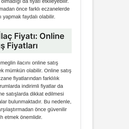
lmadığı da fiyatı etkileyebilir.
almadan önce farklı eczanelerde
ı yapmak faydalı olabilir.
laç Fiyatı: Online
ş Fiyatları
meglin ilacını online satış
ek mümkün olabilir. Online satış
czane fiyatlarından farklılık
rumlarda indirimli fiyatlar da
ine satışlarda dikkat edilmesi
lar bulunmaktadır. Bu nedenle,
karşılaştırmadan önce güvenilir
cih etmek önemlidir.