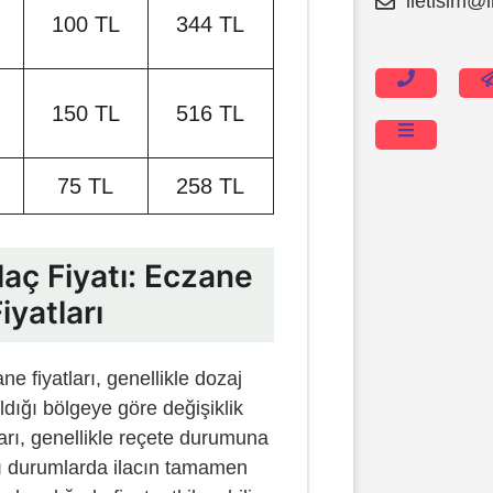
iletisim@i
100 TL
344 TL
İçeriğe
atla
150 TL
516 TL
75 TL
258 TL
laç Fiyatı: Eczane
iyatları
ne fiyatları, genellikle dozaj
ıldığı bölgeye göre değişiklik
ları, genellikle reçete durumuna
zı durumlarda ilacın tamamen