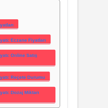
yatları
yatı: Eczane Fiyatları
yatı: Online Satış
iyatı: Reçete Durumu
yatı: Dozaj Miktarı