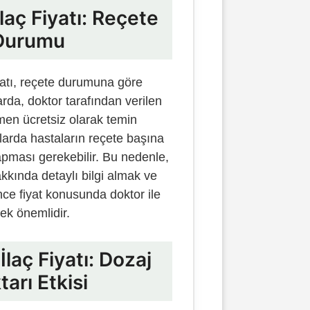
laç Fiyatı: Reçete
Durumu
iyatı, reçete durumuna göre
arda, doktor tarafından verilen
amen ücretsiz olarak temin
mlarda hastaların reçete başına
yapması gerekebilir. Bu nedenle,
kkında detaylı bilgi almak ve
ce fiyat konusunda doktor ile
k önemlidir.
İlaç Fiyatı: Dozaj
tarı Etkisi