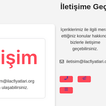
İletişime Ge
İçeriklerimiz ile ilgili me
ettiğiniz konular hakkın
bizlerle iletişime
tişim
geçebilirsiniz.
iletisim@ilacfiyatlari.
İçeriğe
atla
im@ilacfiyatlari.org
ulaşabilirsiniz.