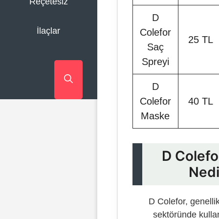
Reçetesiz
D
İlaçlar
Colefor
25 TL
Saç
Spreyi
D
Colefor
40 TL
Maske
D Colefo
Nedi
D Colefor, genelli
sektöründe kullan