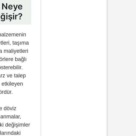
ı Neye
ğişir?
 malzemenin
tleri, taşıma
 maliyetleri
örlere bağlı
sterebilir.
rz ve talep
ı etkileyen
ördür.
e döviz
lanmalar,
i değişimler
alarındaki