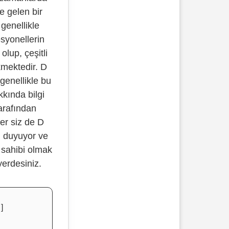
e gelen bir
 genellikle
esyonellerin
 olup, çeşitli
kmektedir. D
genellikle bu
kkında bilgi
arafından
ğer siz de D
gi duyuyor ve
i sahibi olmak
yerdesiniz.