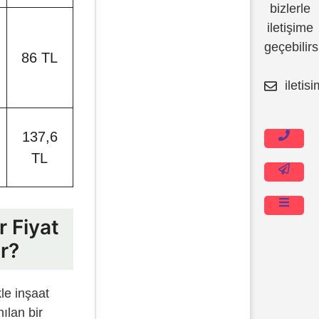
bizlerle
İçeriğe
iletişime
atla
geçebilirs
86 TL
iletis
137,6
TL
r Fiyat
r?
kle inşaat
ılan bir