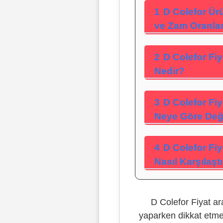
1
D Colefor Ürü
ve Zam Oranlar
2
D Colefor Fiy
Nedir?
3
D Colefor Fiy
Neye Göre Değ
4
D Colefor Fiy
Nasıl Karşılaştır
D Colefor Fiyat ar
yaparken dikkat etm