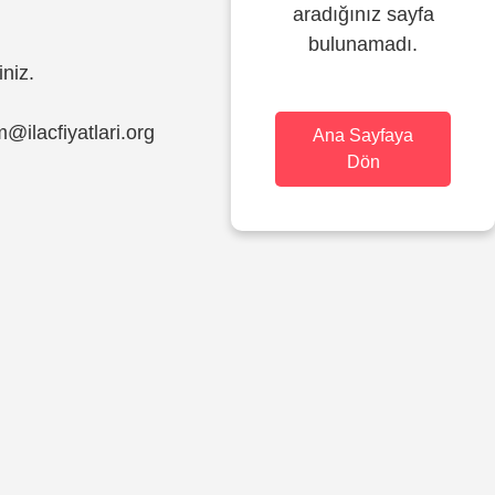
aradığınız sayfa
bulunamadı.
iniz.
im@ilacfiyatlari.org
Ana Sayfaya
Dön