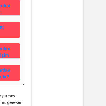
nleri
ı
at
atları
işir?
atları
ılır?
aştırması
eniz gereken