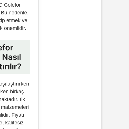
D Colefor
r. Bu nedenle,
kip etmek ve
ak önemlidir.
efor
ı Nasıl
ırılır?
rşılaştırırken
eken birkaç
ktadır. İlk
i malzemeleri
idir. Fiyatı
 kalitesiz