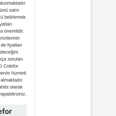
ulunmaktadır.
rünü satın
ü belirlemek
yatları
a önemlidir.
rünlerinin
 de fiyatları
bileceğini
kça sorulan
D Colefor
servis hizmeti
almaktadır.
ahibi olarak
apabilirsiniz.
efor