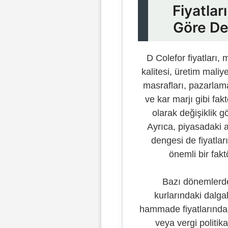
Fiyatlar
Göre De
D Colefor fiyatları,
kalitesi, üretim maliye
masrafları, pazarlama
ve kar marjı gibi fakt
olarak değişiklik gö
Ayrıca, piyasadaki a
dengesi de fiyatlar
önemli bir fakt
Bazı dönemlerd
kurlarındaki dalga
hammade fiyatlarındak
veya vergi politik