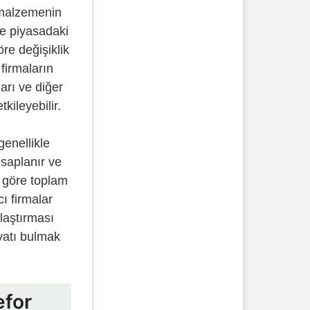
 malzemenin
ve piyasadaki
re değişiklik
 firmaların
ları ve diğer
etkileyebilir.
genellikle
saplanır ve
 göre toplam
ıcı firmalar
ılaştırması
yatı bulmak
.
efor