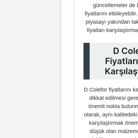
güncellemeler de 
fiyatlarını etkileyebili
piyasayı yakından ta
fiyatları karşılaştırm
D Col
Fiyatlar
Karşılaşt
D Colefor fiyatlarını ka
dikkat edilmesi ger
önemli nokta bulunma
olarak, aynı kalitedek
karşılaştırmak öneml
düşük olan malzeme,