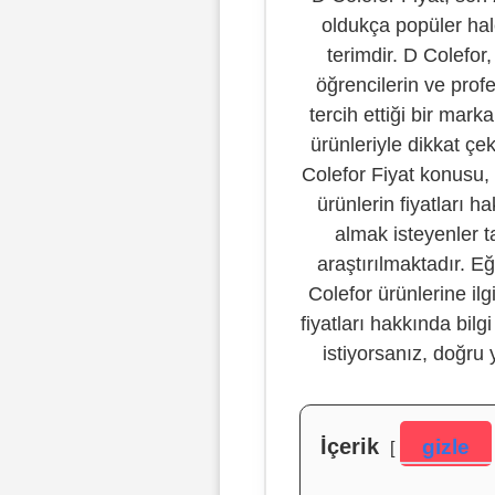
oldukça popüler hal
terimdir. D Colefor,
öğrencilerin ve prof
tercih ettiği bir marka
ürünleriyle dikkat çe
Colefor Fiyat konusu, 
ürünlerin fiyatları ha
almak isteyenler t
araştırılmaktadır. E
Colefor ürünlerine il
fiyatları hakkında bilg
istiyorsanız, doğru 
İçerik
gizle