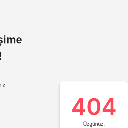
işime
!
miz
404
Üzgünüz,