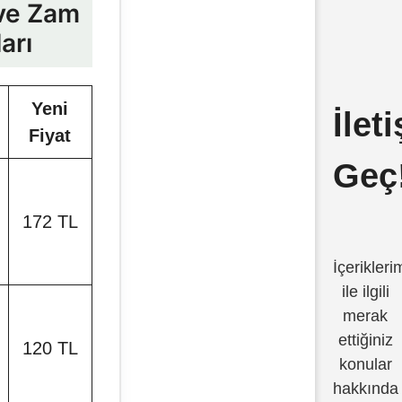
 ve Zam
arı
Yeni
İlet
Fiyat
Geç
172 TL
İçerikleri
ile ilgili
merak
ettiğiniz
120 TL
konular
hakkında