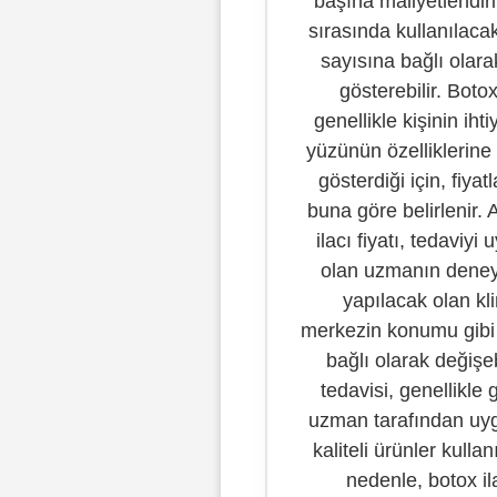
başına maliyetlendiri
sırasında kullanılaca
sayısına bağlı olara
gösterebilir. Boto
genellikle kişinin iht
yüzünün özelliklerine 
gösterdiği için, fiya
buna göre belirlenir. 
ilacı fiyatı, tedaviyi
olan uzmanın deney
yapılacak olan kl
merkezin konumu gibi 
bağlı olarak değişeb
tedavisi, genellikle g
uzman tarafından uy
kaliteli ürünler kullan
nedenle, botox ila