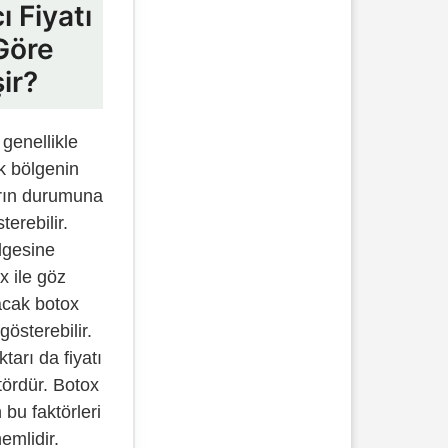
ı Fiyatı
Göre
ir?
, genellikle
k bölgenin
rın durumuna
terebilir.
lgesine
x ile göz
acak botox
 gösterebilir.
tarı da fiyatı
ktördür. Botox
n bu faktörleri
emlidir.