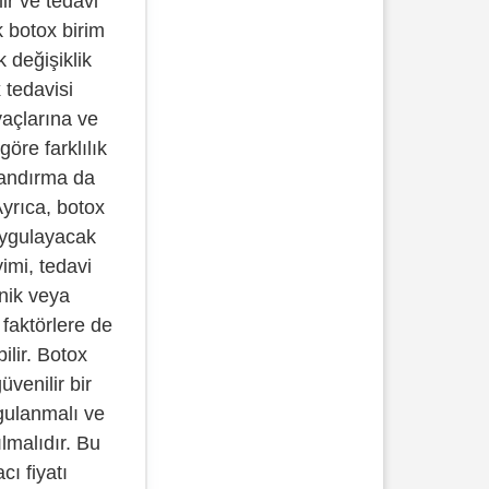
lir ve tedavi
k botox birim
k değişiklik
x tedavisi
iyaçlarına ve
göre farklılık
tlandırma da
Ayrıca, botox
 uygulayacak
imi, tedavi
inik veya
faktörlere de
ilir. Botox
üvenilir bir
gulanmalı ve
ılmalıdır. Bu
cı fiyatı