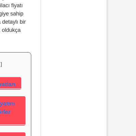
lacı fiyatı
giye sahip
detaylı bir
 oldukça
.
atları
yatını
rler