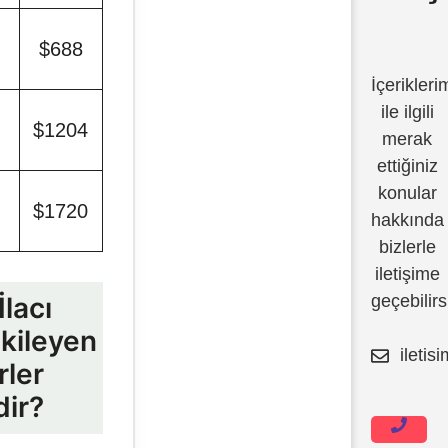
0
$688
İçerikleri
ile ilgili
0
$1204
merak
ettiğiniz
konular
0
$1720
hakkında
bizlerle
İçeriğe
iletişime
atla
geçebilirs
İlacı
tkileyen
iletis
rler
dir?