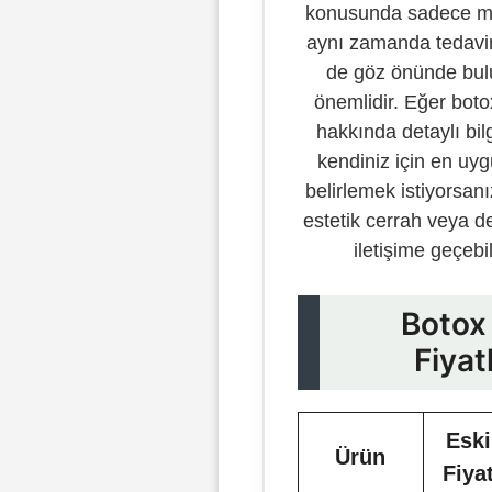
konusunda sadece mal
aynı zamanda tedavini
de göz önünde bu
önemlidir. Eğer botox 
hakkında detaylı bil
kendiniz için en uyg
belirlemek istiyorsan
estetik cerrah veya d
iletişime geçebil
Botox 
Fiyat
Eski
Ürün
Fiya