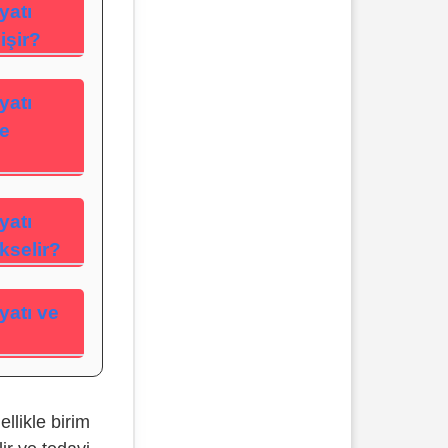
yatı
işir?
yatı
e
yatı
kselir?
yatı ve
ellikle birim