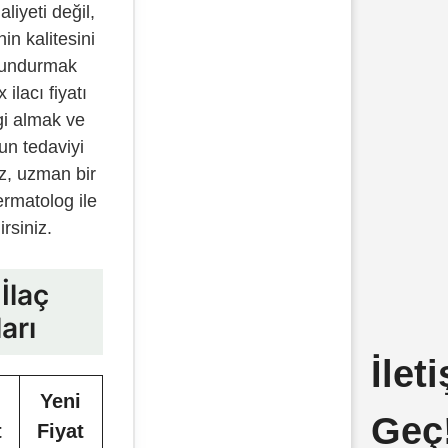
iyeti değil,
n kalitesini
lundurmak
ilacı fiyatı
gi almak ve
un tedaviyi
ız, uzman bir
ermatolog ile
irsiniz.
İlaç
ları
İlet
Yeni
Geç
t
Fiyat