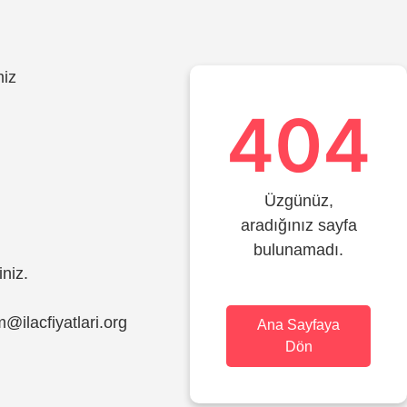
miz
404
Üzgünüz,
aradığınız sayfa
bulunamadı.
iniz.
im@ilacfiyatlari.org
Ana Sayfaya
Dön