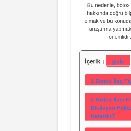
Bu nedenle, botox i
hakkında doğru bil
olmak ve bu konuda 
araştırma yapmak
önemlidir
İçerik
gizle
1
Botox İlaç Fiy
2
Botox İlacı Fi
Etkileyen Faktö
Nelerdir?