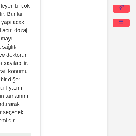
kileyen birçok
ır. Bunlar
 yapılacak
ilacın dozaj
amayı
 sağlık
 ve doktorun
 sayılabilir.
ğrafi konumu
 bir diğer
cı fiyatını
rin tamamını
ndurarak
ir seçenek
mlidir.