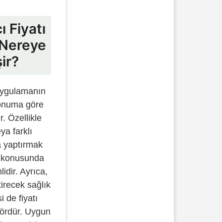
ı Fiyatı
Nereye
ir?
, uygulamanın
konuma göre
r. Özellikle
ya farklı
a yaptırmak
at konusunda
idir. Ayrıca,
irecek sağlık
i de fiyatı
ktördür. Uygun