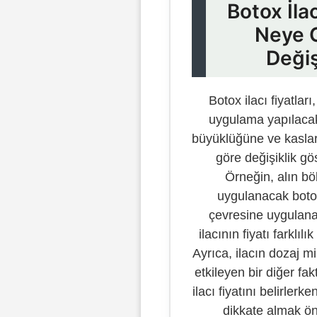
Botox İlac
Neye 
Değiş
Botox ilacı fiyatları
uygulama yapılaca
büyüklüğüne ve kasla
göre değişiklik gös
Örneğin, alın bö
uygulanacak boto
çevresine uygulan
ilacının fiyatı farklılık
Ayrıca, ilacın dozaj mik
etkileyen bir diğer fa
ilacı fiyatını belirlerke
dikkate almak ön