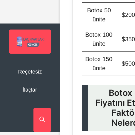
Botox 50
$20
ünite
Botox 100
$35
ünite
Botox 150
$50
ünite
Reçetesiz
İlaçlar
Botox 
Fiyatını E
Faktö
Neler