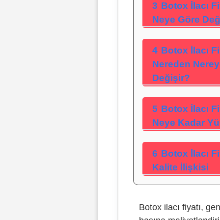
3
Botox İlacı Fi
Neye Göre Değ
4
Botox İlacı Fi
Nereden Nerey
Değişir?
5
Botox İlacı Fi
Neye Kadar Yü
6
Botox İlacı Fi
Kalite İlişkisi
Botox ilacı fiyatı, gen