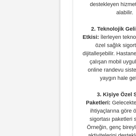
destekleyen hizmet
alabilir.
2. Teknolojik Gel
Etkisi:
İlerleyen teknolo
özel sağlık sigor
dijitalleşebilir. Hastan
çalışan mobil uygu
online randevu sist
yaygın hale gele
3. Kişiye Özel 
Paketleri:
Gelecekte 
ihtiyaçlarına göre 
sigortası paketleri s
Örneğin, genç bireyl
aktivitelerini destek