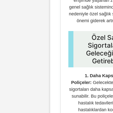
erişimde yaşanan zo
genel sağlık sistemind
nedeniyle özel sağlık 
önemi giderek art
Özel S
Sigortal
Geleceği
Getireb
1. Daha Kap
Poliçeler:
Gelecekte 
sigortaları daha kapsa
sunabilir. Bu poliçe
hastalık tedavileri
hastalıklardan k