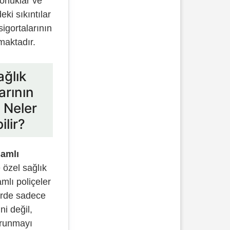
rluklar ve
eki sıkıntılar
sigortalarının
maktadır.
ağlık
arının
 Neler
ilir?
samlı
özel sağlık
mlı poliçeler
lerde sadece
ni değil,
orunmayı