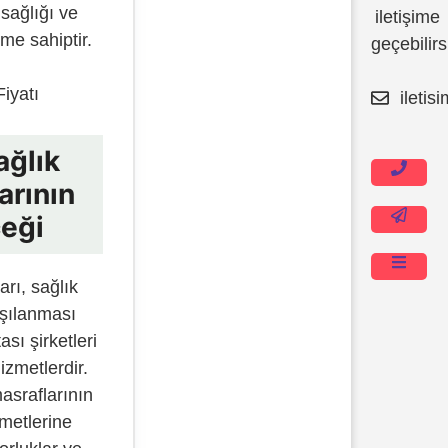
İçeriğe
 sağlığı ve
iletişime
atla
eme sahiptir.
geçebilirs
Fiyatı
iletis
ağlık
arının
eği
arı, sağlık
rşılanması
ası şirketleri
izmetlerdir.
sraflarının
zmetlerine