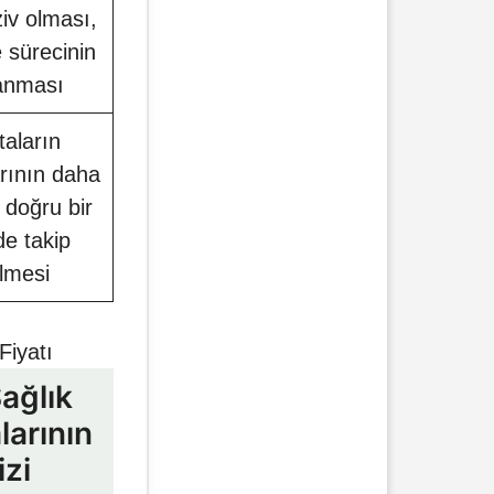
ziv olması,
e sürecinin
anması
taların
rının daha
e doğru bir
de takip
ilmesi
Fiyatı
ağlık
arının
izi