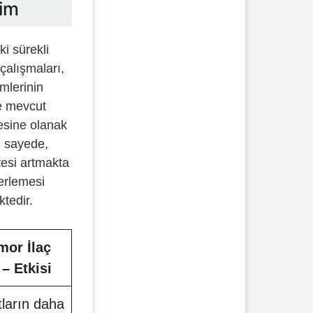
şim
i sürekli
çalışmaları,
mlerinin
e mevcut
mesine olanak
u sayede,
tesi artmakta
lerlemesi
tedir.
mor İlaç
 – Etkisi
tların daha