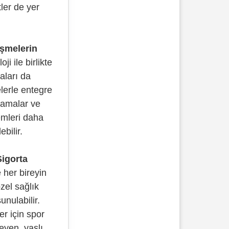
ler de yer
işmelerin
ji ile birlikte
taları da
elerle entegre
lamalar ve
emleri daha
bilir.
Sigorta
her bireyin
özel sağlık
unulabilir.
er için spor
leyen, yaşlı