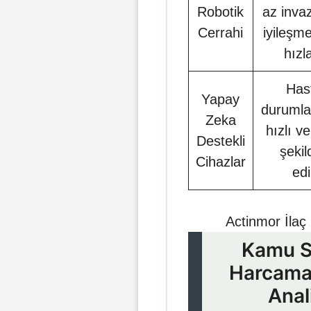
Robotik
az inva
Cerrahi
iyileşm
hızl
Has
Yapay
durumla
Zeka
hızlı v
Destekli
şekil
Cihazlar
ed
Actinmor İlaç 
Kamu S
Harcamal
Anal