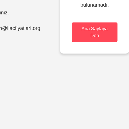
bulunamadı.
iniz.
im@ilacfiyatlari.org
Ana Sayfaya
Dön