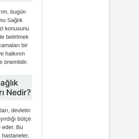
rım, bugün
amu Sağlık
izi konusunu
le belirtmek
camaları bir
e halkının
e önemlidir.
ağlık
ı Nedir?
rı, devletin
ayırdığı bütçe
e eder. Bu
 hastaneler,