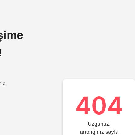
işime
!
miz
404
Üzgünüz,
aradığınız sayfa