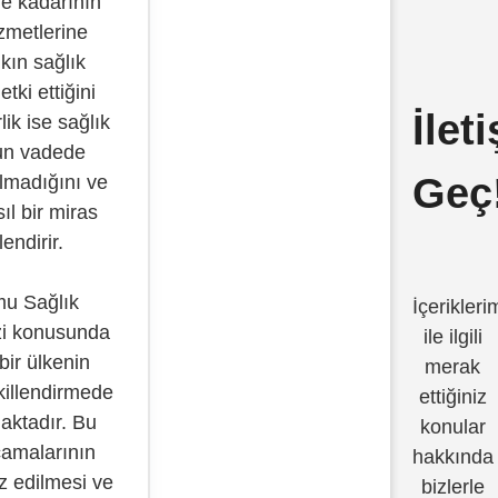
e kadarının
zmetlerine
kın sağlık
ki ettiğini
İlet
lik ise sağlık
un vadede
Geç
lmadığını ve
ıl bir miras
endirir.
mu Sağlık
İçerikleri
zi konusunda
ile ilgili
bir ülkenin
merak
ekillendirmede
ettiğiniz
aktadır. Bu
konular
camalarının
hakkında
iz edilmesi ve
bizlerle