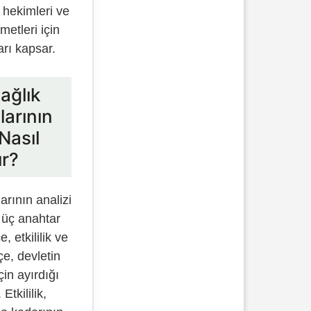
e hekimleri ve
zmetleri için
rı kapsar.
ağlık
arının
Nasıl
ır?
rının analizi
e üç anahtar
, etkililik ve
çe, devletin
çin ayırdığı
Etkililik,