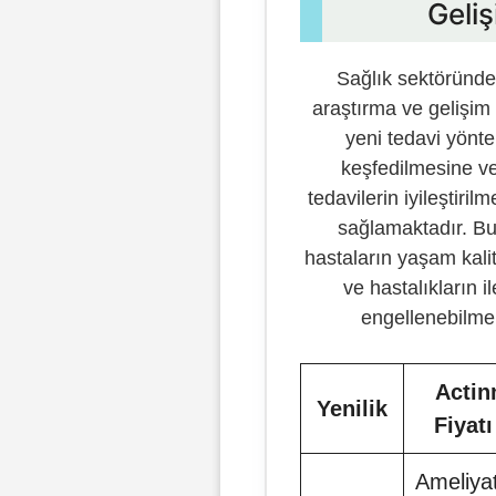
Geli
Sağlık sektöründek
araştırma ve gelişim 
yeni tedavi yönte
keşfedilmesine v
tedavilerin iyileştiril
sağlamaktadır. B
hastaların yaşam kali
ve hastalıkların i
engellenebilmek
Actin
Yenilik
Fiyatı
Ameliya