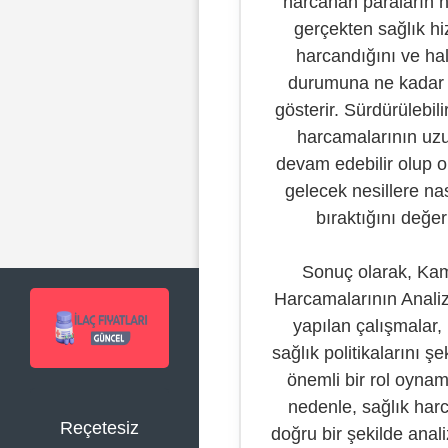
harcanan paraların n
gerçekten sağlık hi
harcandığını ve hal
durumuna ne kadar et
gösterir. Sürdürülebilir
harcamalarının uz
devam edebilir olup o
gelecek nesillere nas
bıraktığını değerl
Sonuç olarak, Ka
Harcamalarının Anali
yapılan çalışmalar, 
sağlık politikalarını ş
önemli bir rol oynam
nedenle, sağlık har
Reçetesiz
doğru bir şekilde anal